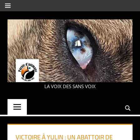
Aller
MENU
au
contenu
PAROLE
LA VOIX DES SANS VOIX
D'ANIMAUX
VICTOIRE À YULIN : UN ABATTOIR DE