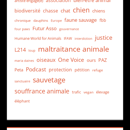
bien-être animal
association
artiste engagé(e)
chien
chat
biodiversité
chasse
chiens
faune sauvage
fbb
dauphins
chronique
Europe
Futur Asso
four paws
gouvernance
justice
Humane World for Animals
IFAW
interdiction
maltraitance animale
L214
loup
One Voice
oiseaux
PAZ
ours
maria daines
Podcast
protection
Peta
pétition
refuge
sauvetage
sanctuaire
souffrance animale
trafic
élevage
vegan
éléphant