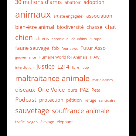
30 millions d'amis
adoption
abattoir
animaux
association
artiste engagé(e)
chat
bien-être animal
biodiversité
chasse
chien
chiens
chronique
dauphins
Europe
faune sauvage
Futur Asso
fbb
four paws
Humane World for Animals
IFAW
gouvernance
justice
L214
interdiction
loup
livre
maltraitance animale
maria daines
One Voice
oiseaux
PAZ
ours
Peta
Podcast
protection
pétition
refuge
sanctuaire
sauvetage
souffrance animale
trafic
élevage
éléphant
vegan