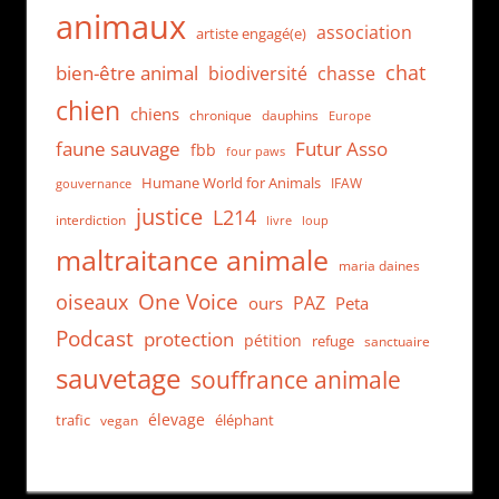
animaux
association
artiste engagé(e)
chat
bien-être animal
biodiversité
chasse
chien
chiens
chronique
dauphins
Europe
faune sauvage
Futur Asso
fbb
four paws
Humane World for Animals
IFAW
gouvernance
justice
L214
interdiction
loup
livre
maltraitance animale
maria daines
One Voice
oiseaux
PAZ
ours
Peta
Podcast
protection
pétition
refuge
sanctuaire
sauvetage
souffrance animale
élevage
trafic
éléphant
vegan