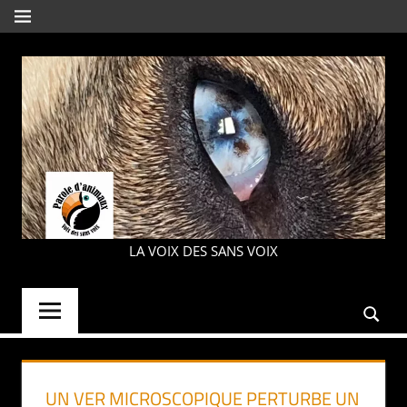
Aller
MENU
au
contenu
PAROLE
LA VOIX DES SANS VOIX
D'ANIMAUX
UN VER MICROSCOPIQUE PERTURBE UN