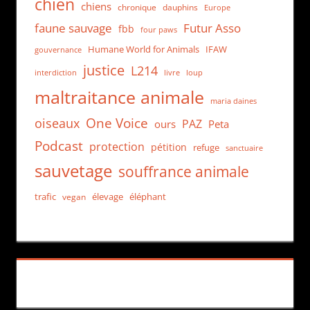
chien
chiens
chronique
dauphins
Europe
faune sauvage
Futur Asso
fbb
four paws
Humane World for Animals
IFAW
gouvernance
justice
L214
interdiction
loup
livre
maltraitance animale
maria daines
One Voice
oiseaux
PAZ
ours
Peta
Podcast
protection
pétition
refuge
sanctuaire
sauvetage
souffrance animale
trafic
élevage
éléphant
vegan