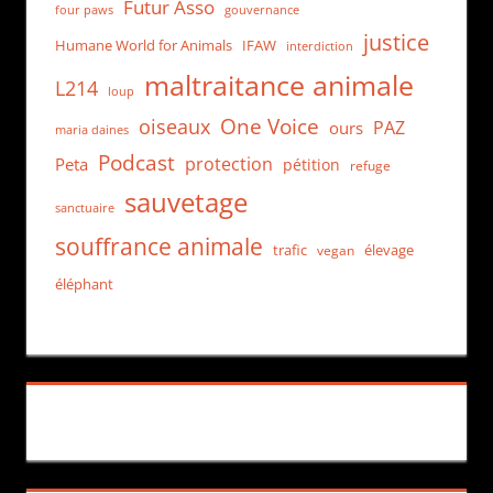
Futur Asso
four paws
gouvernance
justice
Humane World for Animals
IFAW
interdiction
maltraitance animale
L214
loup
One Voice
oiseaux
PAZ
ours
maria daines
Podcast
protection
Peta
pétition
refuge
sauvetage
sanctuaire
souffrance animale
trafic
élevage
vegan
éléphant