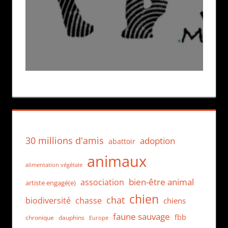
30 millions d'amis
adoption
abattoir
animaux
alimentation végétale
bien-être animal
association
artiste engagé(e)
chien
chat
biodiversité
chasse
chiens
faune sauvage
fbb
dauphins
chronique
Europe