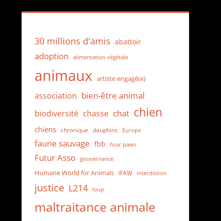
30 millions d'amis
abattoir
adoption
alimentation végétale
animaux
artiste engagé(e)
bien-être animal
association
chien
chat
biodiversité
chasse
chiens
dauphins
chronique
Europe
faune sauvage
fbb
four paws
Futur Asso
gouvernance
Humane World for Animals
IFAW
interdiction
justice
L214
loup
maltraitance animale