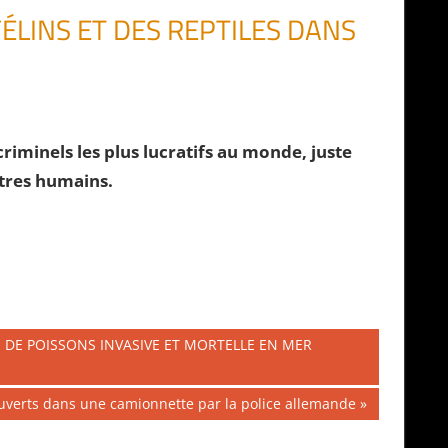
ÉLINS ET DES REPTILES DANS
iminels les plus lucratifs au monde, juste
êtres humains.
E DE POISSONS INVASIVE ET MORTELLE EN MER
verts dans une camionnette par la police allemande