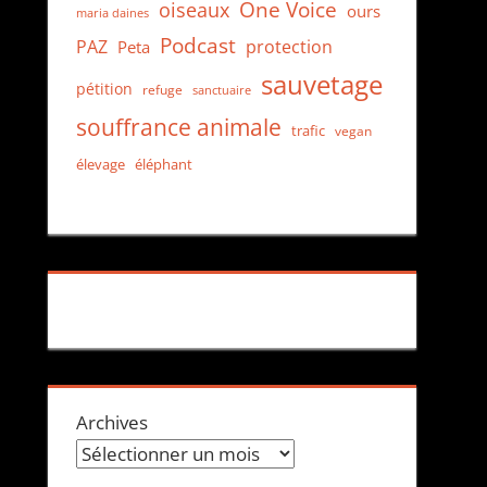
One Voice
oiseaux
ours
maria daines
Podcast
protection
PAZ
Peta
sauvetage
pétition
refuge
sanctuaire
souffrance animale
trafic
vegan
élevage
éléphant
Archives