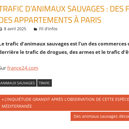
TRAFIC D’ANIMAUX SAUVAGES : DES F
DES APPARTEMENTS À PARIS
8 avril 2025
Daniel
Fil d'infos
Le trafic d’animaux sauvages est l’un des commerces cr
derrière le trafic de drogues, des armes et le trafic d’
Sur
france24.com
ANIMAUX SAUVAGES
TRAFIC
Navigation
Publication
L’INQUIÉTUDE GRANDIT APRÈS L’OBSERVATION DE CETTE ESPÈC
précédente :
MÉDITERRANÉE
de
Publication
Des animaux sauvages décou
l’article
suivante :