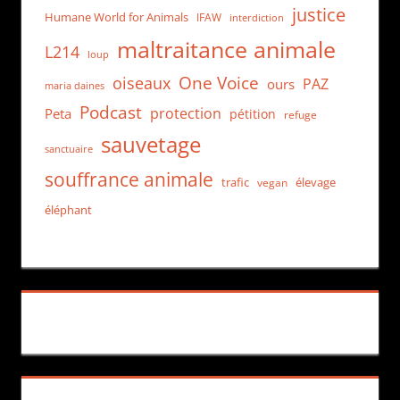
justice
Humane World for Animals
IFAW
interdiction
maltraitance animale
L214
loup
One Voice
oiseaux
PAZ
ours
maria daines
Podcast
protection
Peta
pétition
refuge
sauvetage
sanctuaire
souffrance animale
trafic
élevage
vegan
éléphant