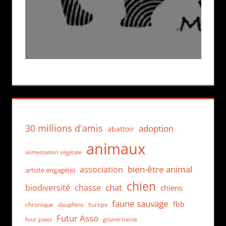
30 millions d'amis
adoption
abattoir
animaux
alimentation végétale
bien-être animal
association
artiste engagé(e)
chien
chat
biodiversité
chasse
chiens
faune sauvage
fbb
dauphins
chronique
Europe
Futur Asso
four paws
gouvernance