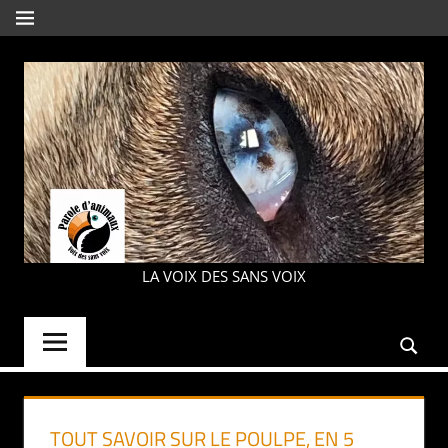
Aller
MENU
au
contenu
PAROLE
LA VOIX DES SANS VOIX
D'ANIMAUX
TOUT SAVOIR SUR LE POULPE, EN 5