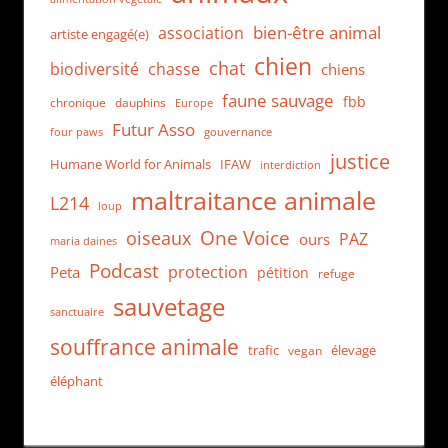
bien-être animal
association
artiste engagé(e)
chien
chat
biodiversité
chasse
chiens
faune sauvage
fbb
dauphins
chronique
Europe
Futur Asso
four paws
gouvernance
justice
Humane World for Animals
IFAW
interdiction
maltraitance animale
L214
loup
One Voice
oiseaux
PAZ
ours
maria daines
Podcast
protection
Peta
pétition
refuge
sauvetage
sanctuaire
souffrance animale
trafic
élevage
vegan
éléphant