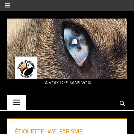
Aller
MENU
au
contenu
PAROLE
LA VOIX DES SANS VOIX
D'ANIMAUX
ÉTIQUETTE :
WELFARISME