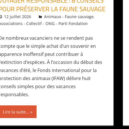
VOYAGER RESPONSABLE : 8 CONSEILS
POUR PRÉSERVER LA FAUNE SAUVAGE
12 juillet 2026
Daniel
Animaux - Faune sauvage
,
Associations - Collectif - ONG - Parti Fondation
De nombreux vacanciers ne se rendent pas
compte que le simple achat d’un souvenir en
apparence inoffensif peut contribuer à
l’extinction d’espèces. À l’occasion du début des
vacances d’été, le Fonds international pour la
protection des animaux (IFAW) délivre huit
conseils simples pour des vacances
responsables.
Lire la suite...