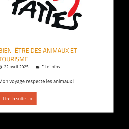
BIEN-ÊTRE DES ANIMAUX ET
TOURISME
22 avril 2025
Daniel
Fil d'infos
Mon voyage respecte les animaux !
Lire la suite...