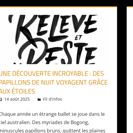
UNE DÉCOUVERTE INCROYABLE : DES
PAPILLONS DE NUIT VOYAGENT GRÂCE
AUX ÉTOILES
14 août 2025
Daniel
Fil d'infos
Chaque année un étrange ballet se joue dans le
ciel australien. Des myriades de Bogong,
minuscules papillons bruns, quittent les plaines