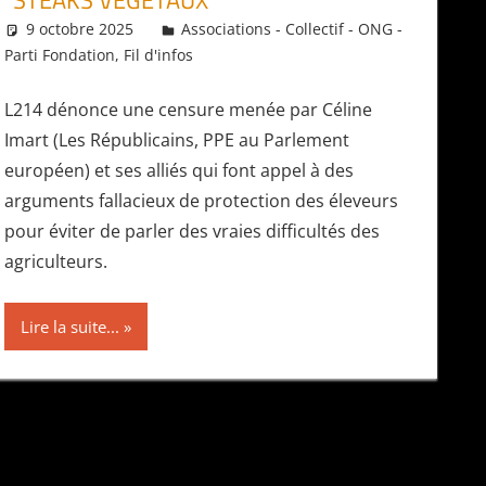
“STEAKS VÉGÉTAUX”
9 octobre 2025
Daniel
Associations - Collectif - ONG -
Parti Fondation
,
Fil d'infos
L214 dénonce une censure menée par Céline
Imart (Les Républicains, PPE au Parlement
européen) et ses alliés qui font appel à des
arguments fallacieux de protection des éleveurs
pour éviter de parler des vraies difficultés des
agriculteurs.
Lire la suite...