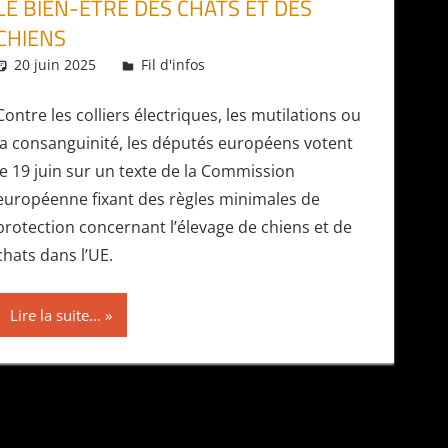
LE BIEN-ÊTRE DES CHATS ET DES
CHIENS
20 juin 2025
Daniel
Fil d'infos
Contre les colliers électriques, les mutilations ou
la consanguinité, les députés européens votent
le 19 juin sur un texte de la Commission
européenne fixant des règles minimales de
protection concernant l’élevage de chiens et de
chats dans l’UE.
Lire la suite...