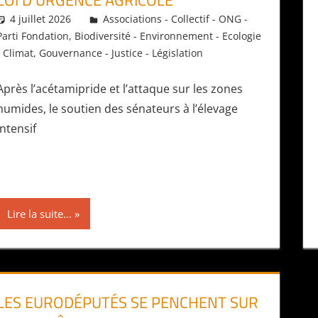
LOI D’URGENCE AGRICOLE
4 juillet 2026
Daniel
Associations - Collectif - ONG -
Parti Fondation
,
Biodiversité - Environnement - Ecologie
- Climat
,
Gouvernance - Justice - Législation
Après l’acétamipride et l’attaque sur les zones
humides, le soutien des sénateurs à l’élevage
intensif
Lire la suite...
LES EURODÉPUTÉS SE PENCHENT SUR