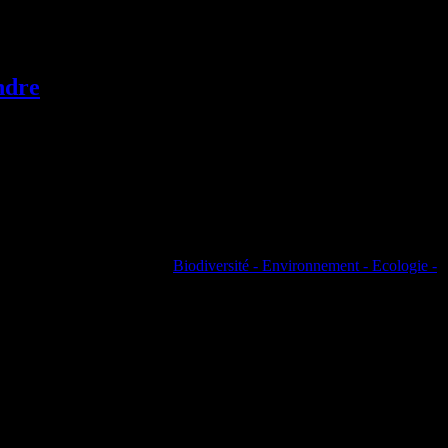
nes à bosse.
ndre
Biodiversité - Environnement - Ecologie -
 de la vie marine. Pourtant, ces dernières années, elles se prennent la