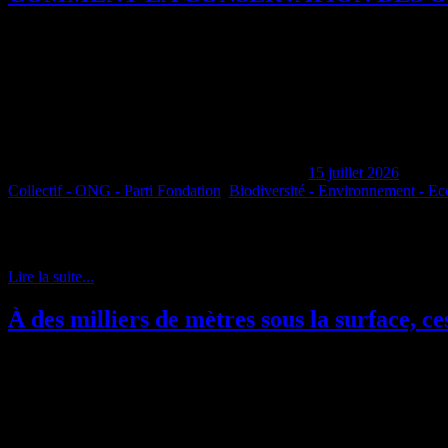
15 juillet 2026
Collectif - ONG - Parti Fondation
,
Biodiversité - Environnement - Ec
En utilisant deux décennies de données de suivi provenant de centaines 
temps.
Lire la suite...
À des milliers de mètres sous la surface, ces