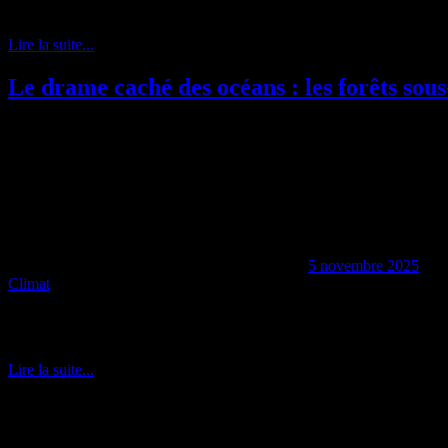
Les chercheurs se sont particulièrement intéressés aux baleines à fanon
Lire la suite...
Le drame caché des océans : les forêts sous
5 novembre 2025
Climat
Les forêts de laminaires, ces étendues impressionnantes d’algues brune
claque à cause du réchauffement climatique, ce qui menace
Lire la suite...