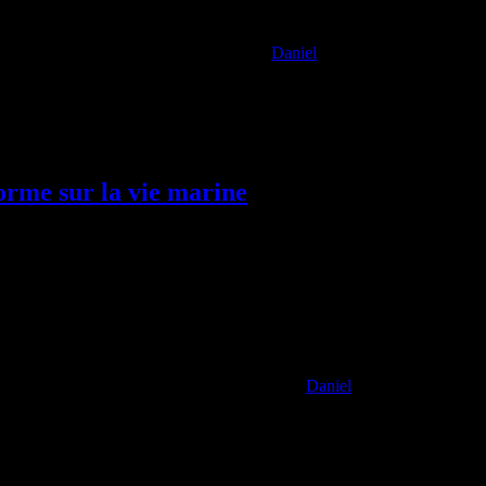
Daniel
 fragiles qu’inattendus : trois espèces inédites de poissons-escargots, d
estent un territoire largement inexploré.
orme sur la vie marine
Daniel
ns l’équilibre des océans. Une étude récente a permis de quantifier préc