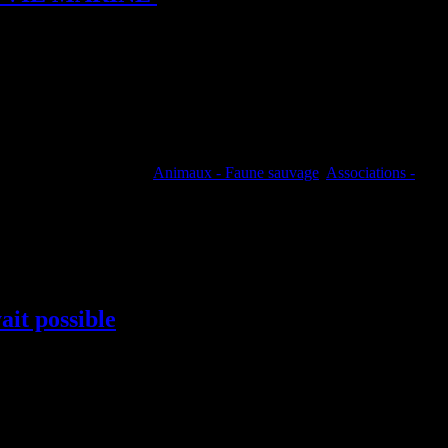
Animaux - Faune sauvage
,
Associations -
es secteurs clés où les ours polaires passent une grande partie de leur
ait possible