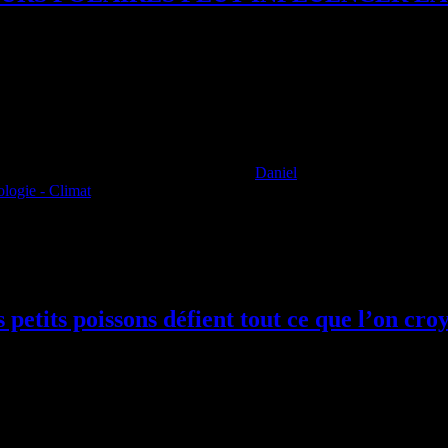
Daniel
ologie - Climat
d’ours de l’ouest de la baie d’Hudson, les chercheur·e·s ont identifié d
 petits poissons défient tout ce que l’on croy