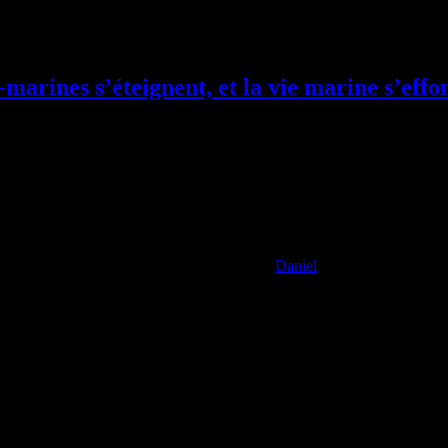
s, un groupe qui comprend les baleines bleues, les rorquals et les balei
-marines s’éteignent, et la vie marine s’effo
Daniel
s qui bordent nos côtes, jouent un rôle fondamental dans la préservation