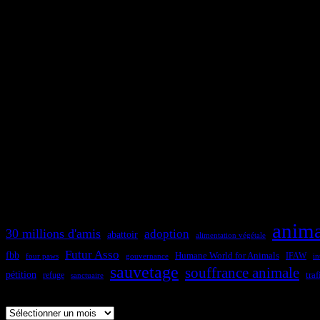
anim
30 millions d'amis
adoption
abattoir
alimentation végétale
Futur Asso
fbb
Humane World for Animals
IFAW
four paws
in
gouvernance
sauvetage
souffrance animale
pétition
traf
refuge
sanctuaire
Archives