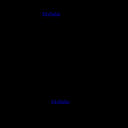
Fil d'infos
ont les caractéristiques étonnent encore les chercheurs. Leur découverte
Fil d'infos
isément leur contribution au recyclage des nutriments.