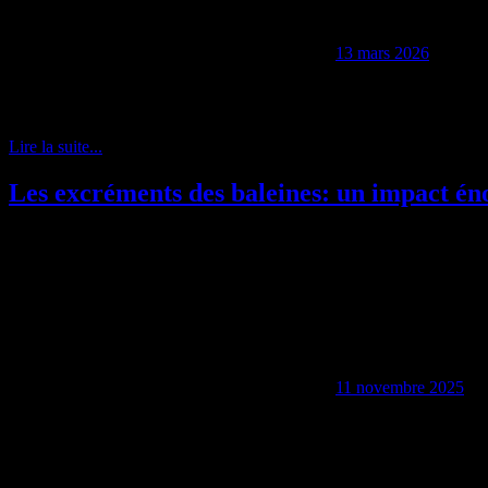
13 mars 2026
En 2019, une expédition scientifique a révélé l’existence d’êtres aussi
rappelle à quel point les océans, malgré des décennies d’exploration, r
Lire la suite...
Les excréments des baleines: un impact én
11 novembre 2025
Restez toujours informé: suivez-nous sur Google Actualités (icone ☆)
Les baleines jouent un rôle bien plus important qu’on ne le pensait da