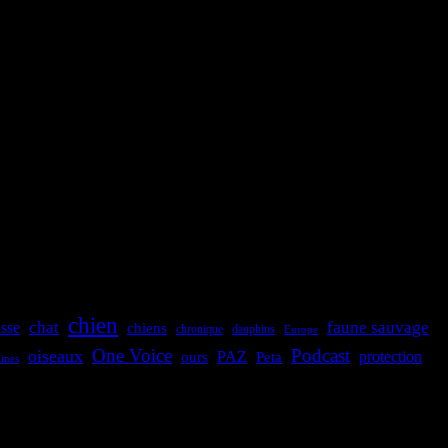
chien
chat
faune sauvage
sse
chiens
dauphins
chronique
Europe
One Voice
Podcast
oiseaux
protection
PAZ
ours
Peta
ines