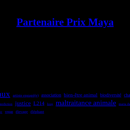
Partenaire Prix Maya
aux
bien-être animal
association
biodiversité
cha
artiste engagé(e)
maltraitance animale
justice
L214
terdiction
loup
maria da
ic
élevage
éléphant
vegan