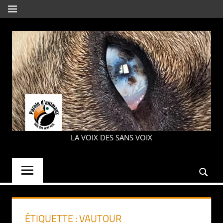
Aller
MENU
au
contenu
PAROLE
LA VOIX DES SANS VOIX
D'ANIMAUX
ÉTIQUETTE :
VAUTOUR