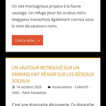
Un site montagneux propice à la faune
sauvage. Un refuge pour les urubus noirs
(Aegypius monachus) également connus sous
le nom de vautours noirs.
Lire la suite...
UN VAUTOUR RETROUVÉ SUR UN
PARKING FAIT RÉAGIR SUR LES RÉSEAUX
SOCIAUX
14 octobre 2025
Daniel
Associations - Collectif -
ONG - Parti Fondation
C’est une étonnante découverte. Ce dimanche