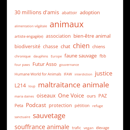
30 millions d'amis
adoption
abattoir
animaux
alimentation végétale
bien-être animal
association
artiste engagé(e)
chien
chat
biodiversité
chasse
chiens
faune sauvage
fbb
dauphins
chronique
Europe
Futur Asso
four paws
gouvernance
justice
Humane World for Animals
IFAW
interdiction
maltraitance animale
L214
loup
One Voice
oiseaux
PAZ
ours
maria daines
Podcast
protection
Peta
pétition
refuge
sauvetage
sanctuaire
souffrance animale
trafic
élevage
vegan