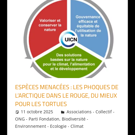
ESPÈCES MENACÉES : LES PHOQUES DE
L’ARCTIQUE DANS LE ROUGE, DU MIEUX
POUR LES TORTUES
11 octobre 2025
Daniel
Associations - Collectif -
ONG - Parti Fondation
,
Biodiversité -
Environnement - Ecologie - Climat