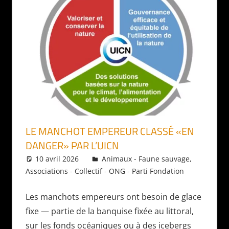
LE MANCHOT EMPEREUR CLASSÉ «EN
DANGER» PAR L’UICN
10 avril 2026
Daniel
Animaux - Faune sauvage
,
Associations - Collectif - ONG - Parti Fondation
Les manchots empereurs ont besoin de glace
fixe — partie de la banquise fixée au littoral,
sur les fonds océaniques ou à des icebergs