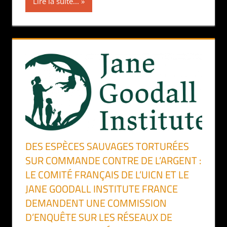
Lire la suite...
DES ESPÈCES SAUVAGES TORTURÉES
SUR COMMANDE CONTRE DE L’ARGENT :
LE COMITÉ FRANÇAIS DE L’UICN ET LE
JANE GOODALL INSTITUTE FRANCE
DEMANDENT UNE COMMISSION
D’ENQUÊTE SUR LES RÉSEAUX DE