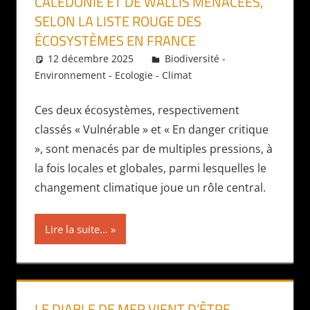
CALÉDONIE ET DE WALLIS MENACÉES,
SELON LA LISTE ROUGE DES
ÉCOSYSTÈMES EN FRANCE
12 décembre 2025
Daniel
Biodiversité -
Environnement - Ecologie - Climat
Ces deux écosystèmes, respectivement
classés « Vulnérable » et « En danger critique
», sont menacés par de multiples pressions, à
la fois locales et globales, parmi lesquelles le
changement climatique joue un rôle central.
Lire la suite...
LE DIABLE DE MER VIENT D’ÊTRE