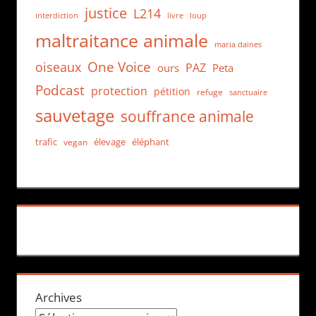
justice
L214
interdiction
loup
livre
maltraitance animale
maria daines
One Voice
oiseaux
PAZ
ours
Peta
Podcast
protection
pétition
refuge
sanctuaire
sauvetage
souffrance animale
trafic
élevage
éléphant
vegan
Archives