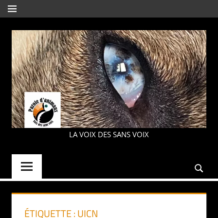
Aller
MENU
au
contenu
PAROLE
LA VOIX DES SANS VOIX
D'ANIMAUX
ÉTIQUETTE :
UICN