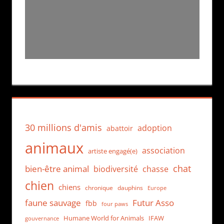
30 millions d'amis
adoption
abattoir
animaux
association
artiste engagé(e)
chat
bien-être animal
biodiversité
chasse
chien
chiens
chronique
dauphins
Europe
faune sauvage
Futur Asso
fbb
four paws
Humane World for Animals
IFAW
gouvernance