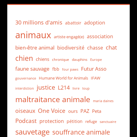
30 millions d'amis
adoption
abattoir
animaux
association
artiste engagé(e)
chat
bien-être animal
biodiversité
chasse
chien
chiens
chronique
dauphins
Europe
faune sauvage
Futur Asso
fbb
four paws
Humane World for Animals
IFAW
gouvernance
justice
L214
interdiction
loup
livre
maltraitance animale
maria daines
One Voice
oiseaux
PAZ
ours
Peta
Podcast
protection
pétition
refuge
sanctuaire
sauvetage
souffrance animale