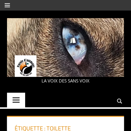
Aller
MENU
au
contenu
PAROLE
LA VOIX DES SANS VOIX
D'ANIMAUX
ÉTIQUETTE :
TOILETTE