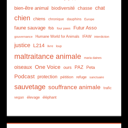
chat
bien-être animal
biodiversité
chasse
chien
chiens
chronique
dauphins
Europe
faune sauvage
Futur Asso
fbb
four paws
Humane World for Animals
IFAW
gouvernance
interdiction
justice
L214
livre
loup
maltraitance animale
maria daines
One Voice
oiseaux
PAZ
ours
Peta
Podcast
protection
pétition
refuge
sanctuaire
sauvetage
souffrance animale
trafic
élevage
éléphant
vegan