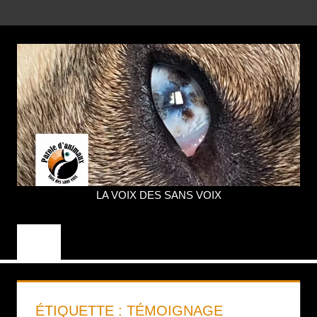
Aller
MENU
au
contenu
LA VOIX DES SANS VOIX
PAROLE
D'ANIMAUX
ÉTIQUETTE :
TÉMOIGNAGE