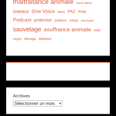
maltraitance animale
maria daines
One Voice
oiseaux
PAZ
ours
Peta
Podcast
protection
pétition
refuge
sanctuaire
sauvetage
souffrance animale
trafic
élevage
éléphant
vegan
Archives