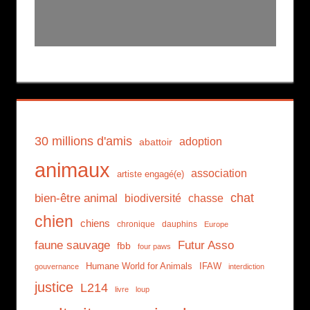
30 millions d'amis
adoption
abattoir
animaux
association
artiste engagé(e)
chat
bien-être animal
biodiversité
chasse
chien
chiens
chronique
dauphins
Europe
faune sauvage
Futur Asso
fbb
four paws
Humane World for Animals
IFAW
gouvernance
interdiction
justice
L214
livre
loup