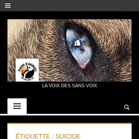
Aller
MENU
au
contenu
LA VOIX DES SANS VOIX
PAROLE
D'ANIMAUX
ÉTIQUETTE :
SUICIDE