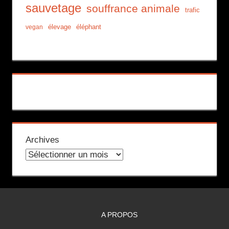
sauvetage
souffrance animale
trafic
élevage
éléphant
vegan
Archives
A PROPOS