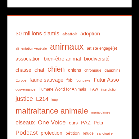
30 millions d'amis
adoption
abattoir
animaux
artiste engagé(e)
alimentation végétale
association
bien-être animal
biodiversité
chien
chat
chasse
chiens
chronique
dauphins
faune sauvage
Futur Asso
fbb
Europe
four paws
Humane World for Animals
IFAW
gouvernance
interdiction
justice
L214
loup
maltraitance animale
maria daines
One Voice
oiseaux
PAZ
ours
Peta
Podcast
protection
pétition
refuge
sanctuaire