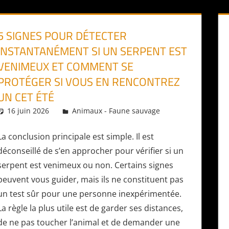
5 SIGNES POUR DÉTECTER
INSTANTANÉMENT SI UN SERPENT EST
VENIMEUX ET COMMENT SE
PROTÉGER SI VOUS EN RENCONTREZ
UN CET ÉTÉ
16 juin 2026
Daniel
Animaux - Faune sauvage
La conclusion principale est simple. Il est
déconseillé de s’en approcher pour vérifier si un
serpent est venimeux ou non. Certains signes
peuvent vous guider, mais ils ne constituent pas
un test sûr pour une personne inexpérimentée.
La règle la plus utile est de garder ses distances,
de ne pas toucher l’animal et de demander une