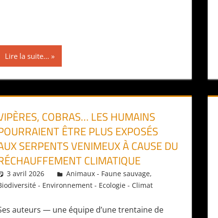
Lire la suite...
VIPÈRES, COBRAS… LES HUMAINS
POURRAIENT ÊTRE PLUS EXPOSÉS
AUX SERPENTS VENIMEUX À CAUSE DU
RÉCHAUFFEMENT CLIMATIQUE
3 avril 2026
Daniel
Animaux - Faune sauvage
,
Biodiversité - Environnement - Ecologie - Climat
Ses auteurs — une équipe d’une trentaine de