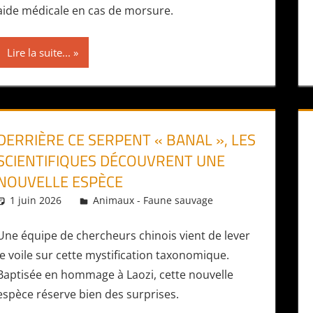
aide médicale en cas de morsure.
Lire la suite...
DERRIÈRE CE SERPENT « BANAL », LES
SCIENTIFIQUES DÉCOUVRENT UNE
NOUVELLE ESPÈCE
1 juin 2026
Daniel
Animaux - Faune sauvage
Une équipe de chercheurs chinois vient de lever
le voile sur cette mystification taxonomique.
Baptisée en hommage à Laozi, cette nouvelle
espèce réserve bien des surprises.