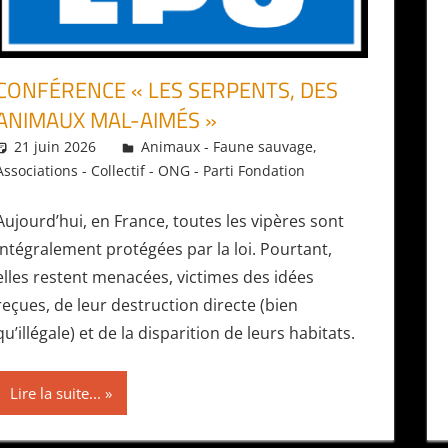
CONFÉRENCE « LES SERPENTS, DES
ANIMAUX MAL-AIMÉS »
21 juin 2026
Daniel
Animaux - Faune sauvage
,
Associations - Collectif - ONG - Parti Fondation
Aujourd’hui, en France, toutes les vipères sont
intégralement protégées par la loi. Pourtant,
elles restent menacées, victimes des idées
reçues, de leur destruction directe (bien
qu’illégale) et de la disparition de leurs habitats.
Lire la suite...