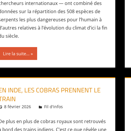
chercheurs internationaux — ont combiné des
données sur la répartition des 508 espèces de
serpents les plus dangereuses pour l’humain à
d’autres relatives à l’évolution du climat d’ici la fin
du siècle.
Lire la suite...
EN INDE, LES COBRAS PRENNENT LE
TRAIN
8 février 2026
Daniel
Fil d'infos
De plus en plus de cobras royaux sont retrouvés
à bord des trains indiens. C’est ce que révèle une