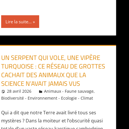
Lire la suite...
UN SERPENT QUI VOLE, UNE VIPÈRE
TURQUOISE : CE RÉSEAU DE GROTTES
CACHAIT DES ANIMAUX QUE LA
SCIENCE N’AVAIT JAMAIS VUS
28 avril 2026
Daniel
Animaux - Faune sauvage
,
Biodiversité - Environnement - Ecologie - Climat
Qui a dit que notre Terre avait livré tous ses
mystères ? Dans la moiteur et l’obscurité quasi
totale d’un vaste réseau karstique cambodgien,