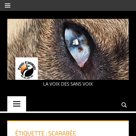
Aller
MENU
au
contenu
PAROLE
LA VOIX DES SANS VOIX
D'ANIMAUX
ÉTIQUETTE :
SCARABÉE