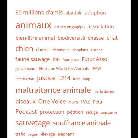
30 millions d'amis
adoption
abattoir
animaux
association
artiste engagé(e)
chat
bien-être animal
biodiversité
chasse
chien
chiens
chronique
dauphins
Europe
faune sauvage
Futur Asso
fbb
four paws
Humane World for Animals
IFAW
gouvernance
justice
L214
interdiction
loup
livre
maltraitance animale
maria daines
One Voice
oiseaux
PAZ
ours
Peta
Podcast
protection
pétition
refuge
sanctuaire
sauvetage
souffrance animale
trafic
élevage
éléphant
vegan