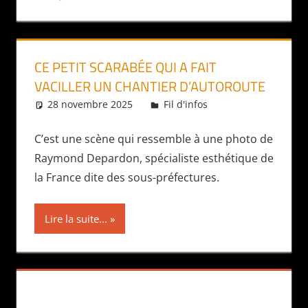
CE PETIT SCARABÉE QUI A FAIT
VACILLER UN CHANTIER D’AUTOROUTE
28 novembre 2025
Daniel
Fil d'infos
C’est une scène qui ressemble à une photo de
Raymond Depardon, spécialiste esthétique de
la France dite des sous-préfectures.
Lire la suite...