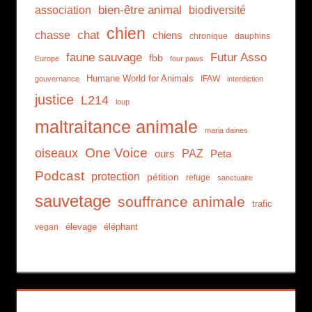
association
bien-être animal
biodiversité
chien
chat
chasse
chiens
chronique
dauphins
faune sauvage
Futur Asso
fbb
Europe
four paws
Humane World for Animals
IFAW
gouvernance
interdiction
justice
L214
loup
maltraitance animale
maria daines
One Voice
oiseaux
PAZ
ours
Peta
Podcast
protection
pétition
refuge
sanctuaire
sauvetage
souffrance animale
trafic
élevage
éléphant
vegan