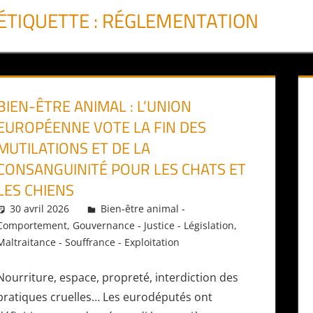
ÉTIQUETTE :
RÉGLEMENTATION
BIEN-ÊTRE ANIMAL : L’UNION
EUROPÉENNE VOTE LA FIN DES
MUTILATIONS ET DE LA
CONSANGUINITÉ POUR LES CHATS ET
LES CHIENS
30 avril 2026
Daniel
Bien-être animal -
Comportement
,
Gouvernance - Justice - Législation
,
Maltraitance - Souffrance - Exploitation
Nourriture, espace, propreté, interdiction des
pratiques cruelles… Les eurodéputés ont