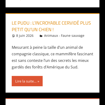
LE PUDU : L’INCROYABLE CERVIDÉ PLUS
PETIT QU’UN CHIEN !
8 juin 2026
Daniel
Animaux - Faune sauvage
Mesurant à peine la taille d’un animal de
compagnie classique, ce mammifère fascinant
est sans conteste l’un des secrets les mieux
gardés des forêts d’Amérique du Sud.
Lire la suite...