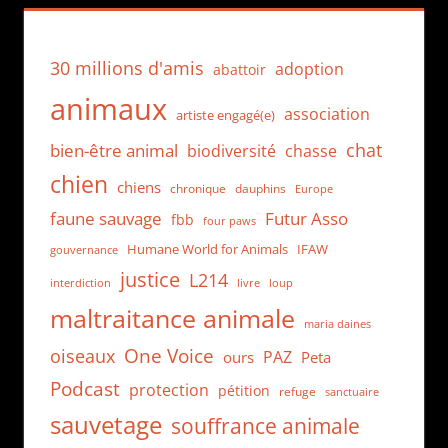
30 millions d'amis
adoption
abattoir
animaux
association
artiste engagé(e)
chat
bien-être animal
biodiversité
chasse
chien
chiens
chronique
dauphins
Europe
faune sauvage
Futur Asso
fbb
four paws
Humane World for Animals
IFAW
gouvernance
justice
L214
interdiction
loup
livre
maltraitance animale
maria daines
One Voice
oiseaux
PAZ
ours
Peta
Podcast
protection
pétition
refuge
sanctuaire
sauvetage
souffrance animale