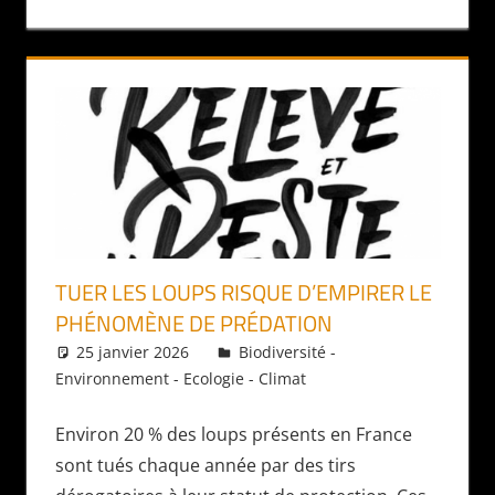
TUER LES LOUPS RISQUE D’EMPIRER LE
PHÉNOMÈNE DE PRÉDATION
25 janvier 2026
Daniel
Biodiversité -
Environnement - Ecologie - Climat
Environ 20 % des loups présents en France
sont tués chaque année par des tirs