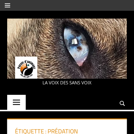
Aller
MENU
au
contenu
PAROLE
LA VOIX DES SANS VOIX
D'ANIMAUX
ÉTIQUETTE :
PRÉDATION