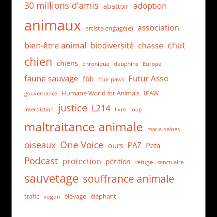
30 millions d'amis
adoption
abattoir
animaux
association
artiste engagé(e)
chat
bien-être animal
biodiversité
chasse
chien
chiens
chronique
dauphins
Europe
faune sauvage
Futur Asso
fbb
four paws
Humane World for Animals
IFAW
gouvernance
justice
L214
interdiction
loup
livre
maltraitance animale
maria daines
One Voice
oiseaux
PAZ
ours
Peta
Podcast
protection
pétition
refuge
sanctuaire
sauvetage
souffrance animale
trafic
élevage
éléphant
vegan