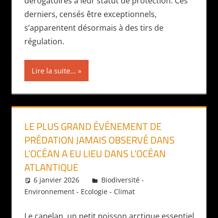
dérogatoires à leur statut de protection. Ces
derniers, censés être exceptionnels,
s’apparentent désormais à des tirs de
régulation.
Lire la suite...
LE PLUS GRAND ÉVÉNEMENT DE
PRÉDATION JAMAIS OBSERVÉ DANS
L’OCÉAN A EU LIEU DANS L’OCÉAN
ATLANTIQUE
6 janvier 2026
Daniel
Biodiversité -
Environnement - Ecologie - Climat
Le capelan, un petit poisson arctique essentiel