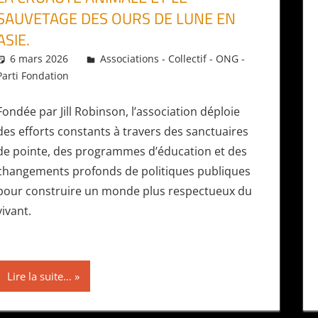
SAUVETAGE DES OURS DE LUNE EN
ASIE.
6 mars 2026
Daniel
Associations - Collectif - ONG -
Parti Fondation
Fondée par Jill Robinson, l’association déploie
des efforts constants à travers des sanctuaires
de pointe, des programmes d’éducation et des
changements profonds de politiques publiques
pour construire un monde plus respectueux du
vivant.
Lire la suite...