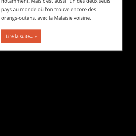
notamment. Mais c’est aussi l’un des deux seuls
pays au monde où l’on trouve encore des
orangs-outans, avec la Malaisie voisine.
Lire la suite...