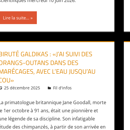
scientifiques mercredi 10 juin 2026.
Lire la suite...
BIRUTÉ GALDIKAS : «J’AI SUIVI DES
ORANGS-OUTANS DANS DES
MARÉCAGES, AVEC L’EAU JUSQU’AU
COU»
25 décembre 2025
Daniel
Fil d'infos
La primatologue britannique Jane Goodall, morte
le 1er octobre à 91 ans, était une pionnière et
une légende de sa discipline. Son infatigable
étude des chimpanzés, à partir de son arrivée en