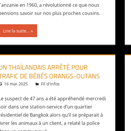
Tanzanie en 1960, a révolutionné ce que nous
pensions savoir sur nos plus proches cousins.
Lire la suite...
UN THAÏLANDAIS ARRÊTÉ POUR
TRAFIC DE BÉBÉS ORANGS-OUTANS
16 mai 2025
Daniel
Fil d'infos
Le suspect de 47 ans a été appréhendé mercredi
soir dans une station-service d’un quartier
résidentiel de Bangkok alors qu’il se préparait à
livrer les animaux à un client, a relaté la police