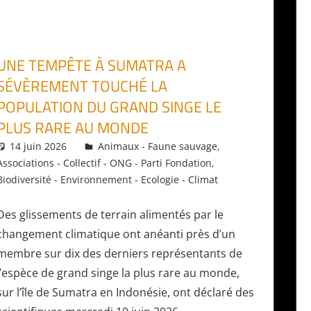
UNE TEMPÊTE À SUMATRA A
SÉVÈREMENT TOUCHÉ LA
POPULATION DU GRAND SINGE LE
PLUS RARE AU MONDE
14 juin 2026
Daniel
Animaux - Faune sauvage
,
Associations - Collectif - ONG - Parti Fondation
,
Biodiversité - Environnement - Ecologie - Climat
Des glissements de terrain alimentés par le
changement climatique ont anéanti près d’un
membre sur dix des derniers représentants de
l’espèce de grand singe la plus rare au monde,
sur l’île de Sumatra en Indonésie, ont déclaré des