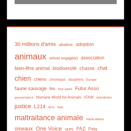
30 millions d'amis
adoption
abattoir
animaux
association
artiste engagé(e)
chat
bien-être animal
biodiversité
chasse
chien
chiens
chronique
dauphins
Europe
faune sauvage
Futur Asso
fbb
four paws
Humane World for Animals
IFAW
gouvernance
interdiction
justice
L214
livre
loup
maltraitance animale
maria daines
One Voice
oiseaux
PAZ
ours
Peta