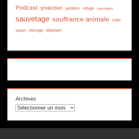
Podcast
protection
pétition
refuge
sanctuaire
sauvetage
souffrance animale
trafic
élevage
éléphant
vegan
Archives