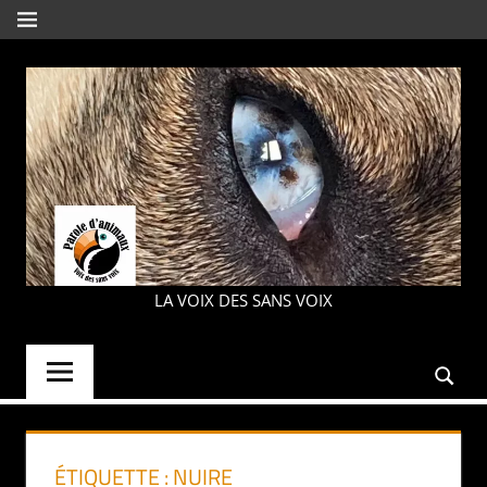
Aller
MENU
au
contenu
PAROLE
LA VOIX DES SANS VOIX
D'ANIMAUX
ÉTIQUETTE :
NUIRE