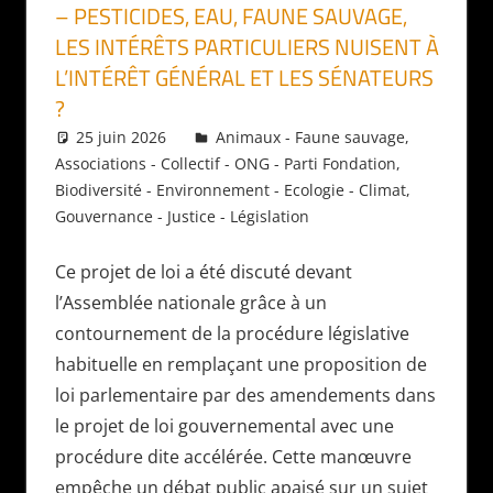
– PESTICIDES, EAU, FAUNE SAUVAGE,
LES INTÉRÊTS PARTICULIERS NUISENT À
L’INTÉRÊT GÉNÉRAL ET LES SÉNATEURS
?
25 juin 2026
Daniel
Animaux - Faune sauvage
,
Associations - Collectif - ONG - Parti Fondation
,
Biodiversité - Environnement - Ecologie - Climat
,
Gouvernance - Justice - Législation
Ce projet de loi a été discuté devant
l’Assemblée nationale grâce à un
contournement de la procédure législative
habituelle en remplaçant une proposition de
loi parlementaire par des amendements dans
le projet de loi gouvernemental avec une
procédure dite accélérée. Cette manœuvre
empêche un débat public apaisé sur un sujet