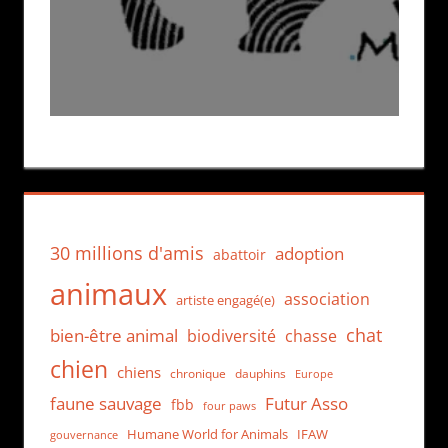
30 millions d'amis
adoption
abattoir
animaux
association
artiste engagé(e)
chat
bien-être animal
biodiversité
chasse
chien
chiens
chronique
dauphins
Europe
faune sauvage
Futur Asso
fbb
four paws
Humane World for Animals
IFAW
gouvernance