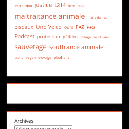
justice
L214
interdiction
loup
livre
maltraitance animale
maria daines
One Voice
oiseaux
PAZ
ours
Peta
Podcast
protection
pétition
refuge
sanctuaire
sauvetage
souffrance animale
trafic
élevage
éléphant
vegan
Archives