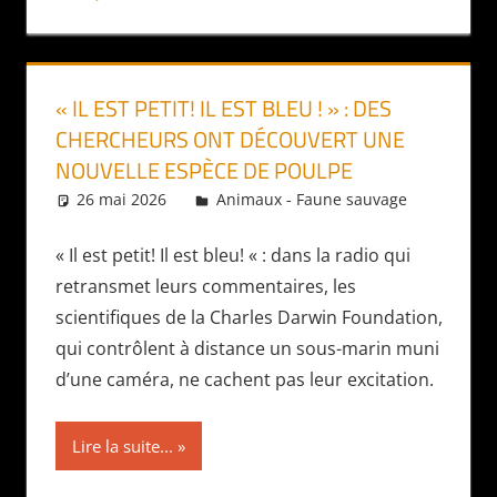
« IL EST PETIT! IL EST BLEU ! » : DES
CHERCHEURS ONT DÉCOUVERT UNE
NOUVELLE ESPÈCE DE POULPE
26 mai 2026
Daniel
Animaux - Faune sauvage
« Il est petit! Il est bleu! « : dans la radio qui
retransmet leurs commentaires, les
scientifiques de la Charles Darwin Foundation,
qui contrôlent à distance un sous-marin muni
d’une caméra, ne cachent pas leur excitation.
Lire la suite...