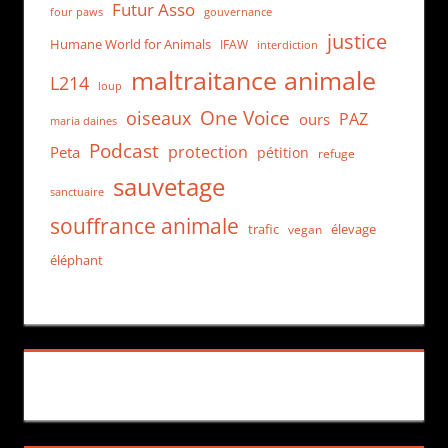
Futur Asso
four paws
gouvernance
justice
Humane World for Animals
IFAW
interdiction
maltraitance animale
L214
loup
One Voice
oiseaux
PAZ
ours
maria daines
Podcast
protection
Peta
pétition
refuge
sauvetage
sanctuaire
souffrance animale
trafic
élevage
vegan
éléphant