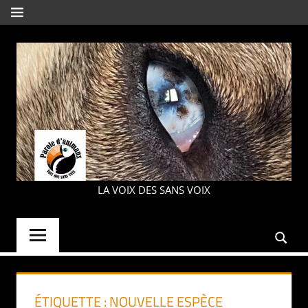
Aller
MENU
au
contenu
PAROLE
LA VOIX DES SANS VOIX
D'ANIMAUX
ÉTIQUETTE :
NOUVELLE ESPÈCE