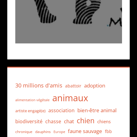
30 millions d'amis
adoption
abattoir
animaux
alimentation végétale
bien-être animal
association
artiste engagé(e)
chien
chat
biodiversité
chasse
chiens
faune sauvage
fbb
dauphins
chronique
Europe