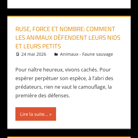
RUSE, FORCE ET NOMBRE: COMMENT
LES ANIMAUX DÉFENDENT LEURS NIDS
ET LEURS PETITS
24 mai 2026
Daniel
Animaux - Faune sauvage
Pour naître heureux, vivons cachés. Pour
espérer perpétuer son espèce, à l’abri des
prédateurs, rien ne vaut le camouflage, la
première des défenses.
Lire la suite...