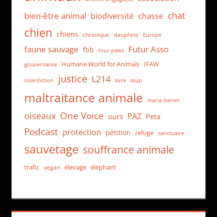
chat
bien-être animal
biodiversité
chasse
chien
chiens
chronique
dauphins
Europe
faune sauvage
Futur Asso
fbb
four paws
Humane World for Animals
IFAW
gouvernance
justice
L214
interdiction
loup
livre
maltraitance animale
maria daines
One Voice
oiseaux
PAZ
ours
Peta
Podcast
protection
pétition
refuge
sanctuaire
sauvetage
souffrance animale
trafic
élevage
éléphant
vegan