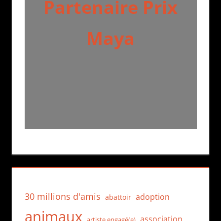
Partenaire Prix
Maya
30 millions d'amis
adoption
abattoir
animaux
association
artiste engagé(e)