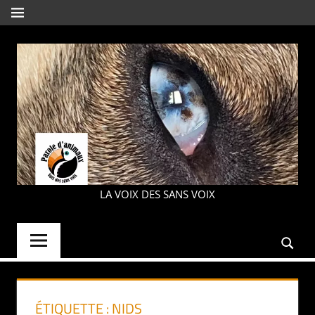
Aller
MENU
au
contenu
PAROLE
LA VOIX DES SANS VOIX
D'ANIMAUX
ÉTIQUETTE :
NIDS