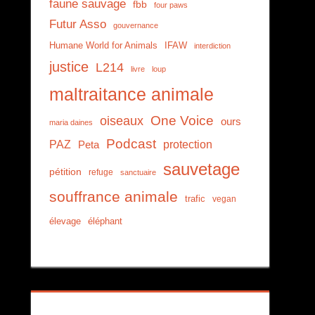
faune sauvage
fbb
four paws
Futur Asso
gouvernance
Humane World for Animals
IFAW
interdiction
justice
L214
livre
loup
maltraitance animale
One Voice
oiseaux
ours
maria daines
Podcast
PAZ
protection
Peta
sauvetage
pétition
refuge
sanctuaire
souffrance animale
trafic
vegan
élevage
éléphant