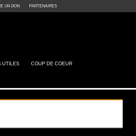
RE UN DON
PARTENAIRES
P
D
S UTILES
COUP DE COEUR