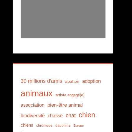
30 millions d'amis
adoption
abattoir
animaux
artiste engagé(e)
association
bien-être animal
chien
chat
biodiversité
chasse
chiens
chronique
dauphins
Europe