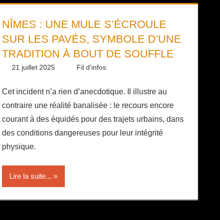
NÎMES : UNE MULE S’ÉCROULE
SUR LES PAVÉS, SYMBOLE D’UNE
TRADITION À BOUT DE SOUFFLE
21 juillet 2025
Daniel
Fil d'infos
Cet incident n’a rien d’anecdotique. Il illustre au
contraire une réalité banalisée : le recours encore
courant à des équidés pour des trajets urbains, dans
des conditions dangereuses pour leur intégrité
physique.
Lire la suite...