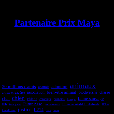
Partenaire Prix Maya
animaux
30 millions d'amis
adoption
abattoir
bien-être animal
association
biodiversité
chasse
artiste engagé(e)
chien
chat
faune sauvage
chiens
chronique
dauphins
Europe
Futur Asso
fbb
Humane World for Animals
IFAW
four paws
gouvernance
justice
L214
interdiction
loup
livre