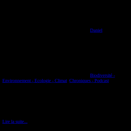
Daniel
Biodiversité -
Environnement - Ecologie - Climat
,
Chroniques - Podcast
Pour ce 3ème épisode, Emmanuelle Porcher, écologue et
professeure du Muséum nous parle de l’importance des
pollinisateurs dans notre écosystème. Véritables ouvriers de la
nature, ils permettent la bonne reproduction des espèces végétales et
ainsi, la continuité de la chaine alimentaire.
Lire la suite...