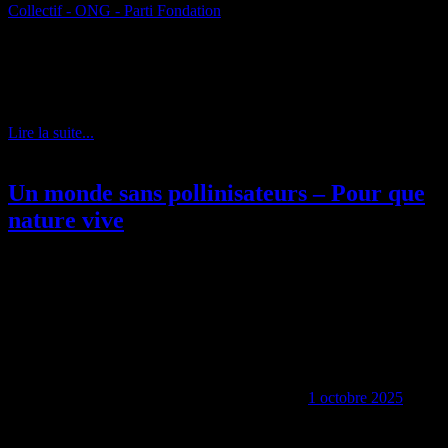
Collectif - ONG - Parti Fondation
Le Muséum national d’Histoire naturelle (MNHN) refuse de nous
communiquer l’ensemble des documents réclamés depuis plusieurs
années concernant l’élevage de microcèbes de Brunoy — le plus
grand au monde de ces petits lémuriens destinés à l’expérimentation.
Lire la suite...
Un monde sans pollinisateurs – Pour que
nature vive
1 octobre 2025