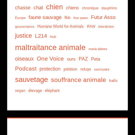
chien
chat
chasse
chiens
chronique
dauphins
faune sauvage
Futur Asso
fbb
Europe
four paws
Humane World for Animals
IFAW
gouvernance
interdiction
justice
L214
loup
maltraitance animale
maria daines
One Voice
oiseaux
PAZ
ours
Peta
Podcast
protection
pétition
refuge
sanctuaire
sauvetage
souffrance animale
trafic
élevage
éléphant
vegan