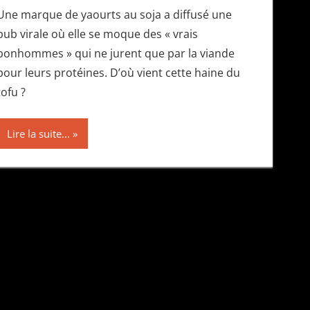
Une marque de yaourts au soja a diffusé une
pub virale où elle se moque des « vrais
bonhommes » qui ne jurent que par la viande
pour leurs protéines. D’où vient cette haine du
tofu ?
Lire la suite...