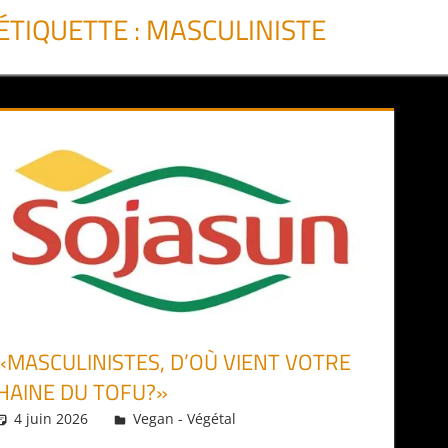
ÉTIQUETTE :
MASCULINISTE
«MASCULINISTES, D’OÙ VIENT VOTRE
HAINE DU TOFU?»
4 juin 2026
Daniel
Vegan - Végétal