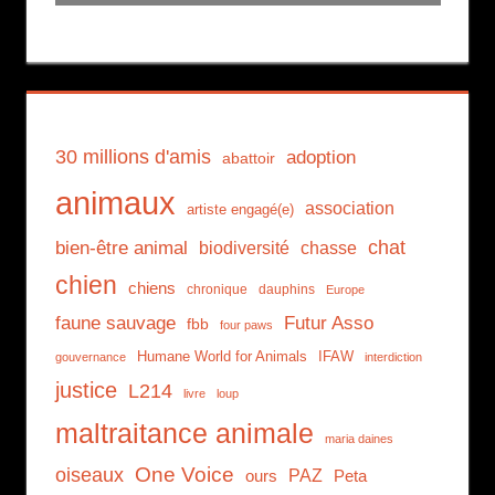
30 millions d'amis
adoption
abattoir
animaux
association
artiste engagé(e)
chat
bien-être animal
biodiversité
chasse
chien
chiens
chronique
dauphins
Europe
faune sauvage
Futur Asso
fbb
four paws
Humane World for Animals
IFAW
gouvernance
interdiction
justice
L214
livre
loup
maltraitance animale
maria daines
One Voice
oiseaux
PAZ
ours
Peta