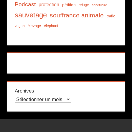
Podcast
protection
pétition
refuge
sanctuaire
sauvetage
souffrance animale
trafic
élevage
éléphant
vegan
Archives