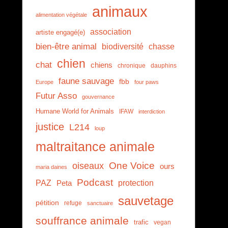
animaux
alimentation végétale
association
artiste engagé(e)
bien-être animal
biodiversité
chasse
chien
chat
chiens
chronique
dauphins
faune sauvage
fbb
Europe
four paws
Futur Asso
gouvernance
Humane World for Animals
IFAW
interdiction
justice
L214
loup
maltraitance animale
One Voice
oiseaux
ours
maria daines
Podcast
PAZ
protection
Peta
sauvetage
pétition
refuge
sanctuaire
souffrance animale
trafic
vegan