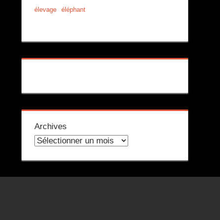
élevage
éléphant
Archives