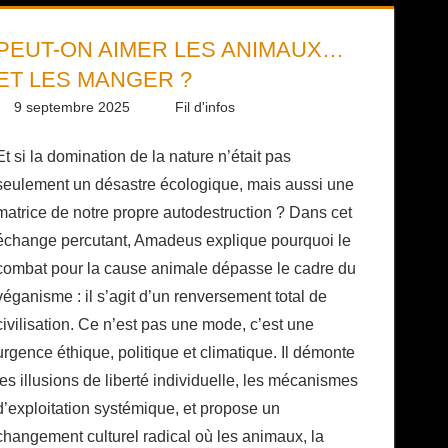
PEUT-ON AIMER LES ANIMAUX…
ET LES MANGER ?
9 septembre 2025
Daniel
Fil d'infos
Et si la domination de la nature n’était pas
seulement un désastre écologique, mais aussi une
matrice de notre propre autodestruction ? Dans cet
échange percutant, Amadeus explique pourquoi le
combat pour la cause animale dépasse le cadre du
véganisme : il s’agit d’un renversement total de
civilisation. Ce n’est pas une mode, c’est une
urgence éthique, politique et climatique. Il démonte
les illusions de liberté individuelle, les mécanismes
d’exploitation systémique, et propose un
changement culturel radical où les animaux, la