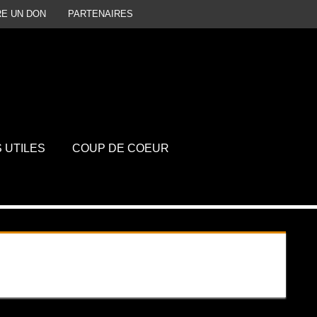
RE UN DON
PARTENAIRES
P
D
S UTILES
COUP DE COEUR