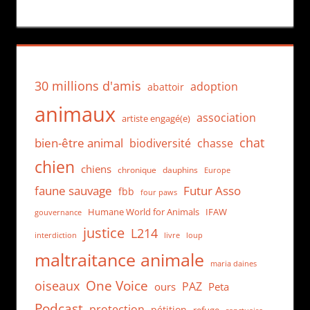
30 millions d'amis
adoption
abattoir
animaux
association
artiste engagé(e)
chat
bien-être animal
biodiversité
chasse
chien
chiens
chronique
dauphins
Europe
faune sauvage
Futur Asso
fbb
four paws
Humane World for Animals
IFAW
gouvernance
justice
L214
interdiction
loup
livre
maltraitance animale
maria daines
One Voice
oiseaux
PAZ
ours
Peta
Podcast
protection
pétition