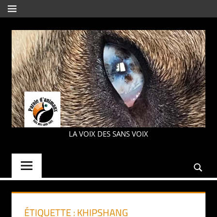
Aller
MENU
au
contenu
PAROLE
LA VOIX DES SANS VOIX
D'ANIMAUX
ÉTIQUETTE :
KHIPSHANG