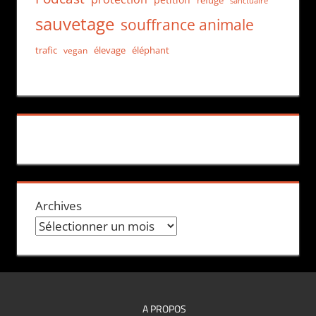
refuge
sanctuaire
sauvetage
souffrance animale
trafic
élevage
éléphant
vegan
Archives
A PROPOS