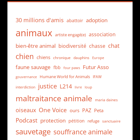
30 millions d'amis
adoption
abattoir
animaux
association
artiste engagé(e)
chat
bien-être animal
biodiversité
chasse
chien
chiens
chronique
dauphins
Europe
faune sauvage
Futur Asso
fbb
four paws
Humane World for Animals
IFAW
gouvernance
justice
L214
interdiction
loup
livre
maltraitance animale
maria daines
One Voice
oiseaux
PAZ
ours
Peta
Podcast
protection
pétition
refuge
sanctuaire
sauvetage
souffrance animale