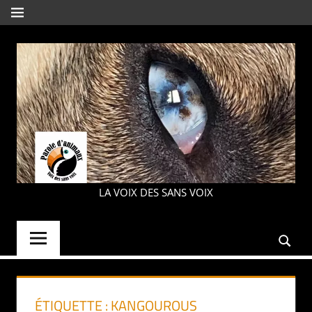
Aller
MENU
au
contenu
PAROLE
LA VOIX DES SANS VOIX
D'ANIMAUX
ÉTIQUETTE :
KANGOUROUS