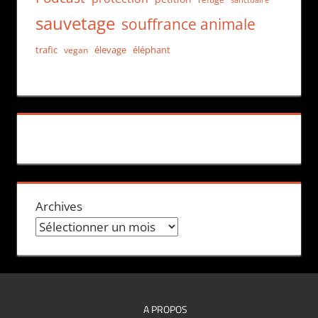
sauvetage
souffrance animale
trafic
élevage
éléphant
vegan
Archives
A PROPOS