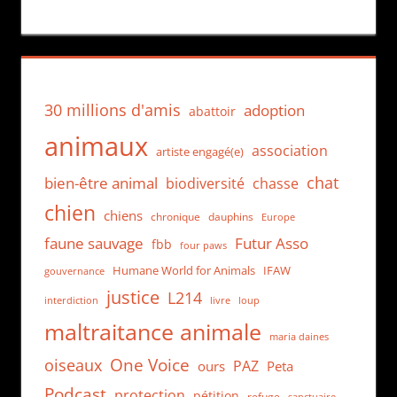
30 millions d'amis
adoption
abattoir
animaux
association
artiste engagé(e)
chat
bien-être animal
biodiversité
chasse
chien
chiens
chronique
dauphins
Europe
faune sauvage
Futur Asso
fbb
four paws
Humane World for Animals
IFAW
gouvernance
justice
L214
interdiction
loup
livre
maltraitance animale
maria daines
One Voice
oiseaux
PAZ
ours
Peta
Podcast
protection
pétition
refuge
sanctuaire