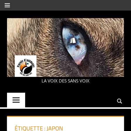
Aller
MENU
au
contenu
PAROLE
LA VOIX DES SANS VOIX
D'ANIMAUX
ÉTIQUETTE :
JAPON