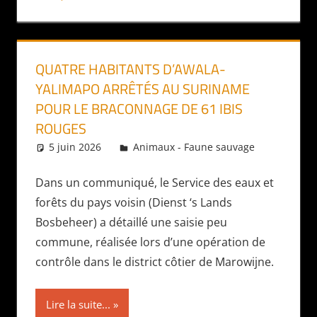
QUATRE HABITANTS D’AWALA-
YALIMAPO ARRÊTÉS AU SURINAME
POUR LE BRACONNAGE DE 61 IBIS
ROUGES
5 juin 2026
Daniel
Animaux - Faune sauvage
Dans un communiqué, le Service des eaux et
forêts du pays voisin (Dienst ‘s Lands
Bosbeheer) a détaillé une saisie peu
commune, réalisée lors d’une opération de
contrôle dans le district côtier de Marowijne.
Lire la suite...