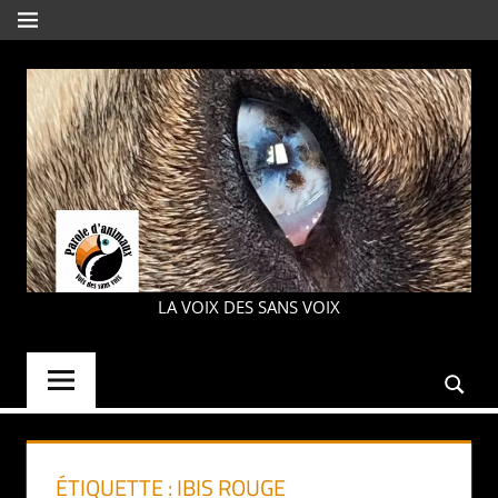
Aller
MENU
au
contenu
PAROLE
LA VOIX DES SANS VOIX
D'ANIMAUX
ÉTIQUETTE :
IBIS ROUGE