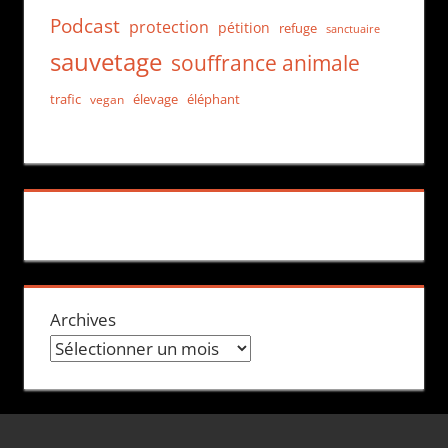
Podcast
protection
pétition
refuge
sanctuaire
sauvetage
souffrance animale
trafic
élevage
éléphant
vegan
Archives