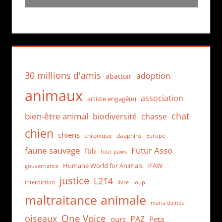
30 millions d'amis
adoption
abattoir
animaux
association
artiste engagé(e)
chat
bien-être animal
biodiversité
chasse
chien
chiens
chronique
dauphins
Europe
faune sauvage
Futur Asso
fbb
four paws
Humane World for Animals
IFAW
gouvernance
justice
L214
interdiction
loup
livre
maltraitance animale
maria daines
One Voice
oiseaux
PAZ
ours
Peta