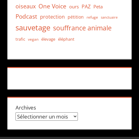
One Voice
oiseaux
PAZ
ours
Peta
Podcast
protection
pétition
refuge
sanctuaire
sauvetage
souffrance animale
trafic
élevage
éléphant
vegan
Archives