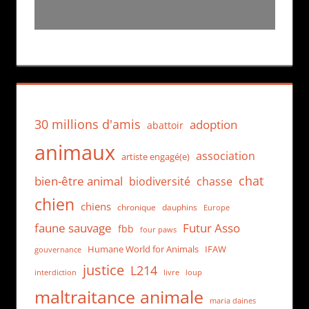
30 millions d'amis
adoption
abattoir
animaux
association
artiste engagé(e)
chat
bien-être animal
biodiversité
chasse
chien
chiens
chronique
dauphins
Europe
faune sauvage
Futur Asso
fbb
four paws
Humane World for Animals
IFAW
gouvernance
justice
L214
interdiction
loup
livre
maltraitance animale
maria daines