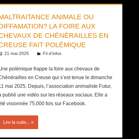
MALTRAITANCE ANIMALE OU
DIFFAMATION? LA FOIRE AUX
CHEVAUX DE CHÉNÉRAILLES EN
CREUSE FAIT POLÉMIQUE
21 mai 2025
Daniel
Fil d'infos
Une polémique frappe la foire aux chevaux de
Chénérailles en Creuse qui s’est tenue le dimanche
11 mai 2025. Depuis, l’association animaliste Futur,
a publié une vidéo sur les réseaux sociaux. Elle a
été visionnée 75.000 fois sur Facebook.
Lire la suite...