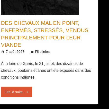
DES CHEVAUX MAL EN POINT,
ENFERMÉS, STRESSÉS, VENDUS
PRINCIPALEMENT POUR LEUR
VIANDE
7 août 2025
Daniel
Fil d'infos
À la foire de Garris, le 31 juillet, des dizaines de
chevaux, poulains et ânes ont été exposés dans des
conditions indignes.
Lire la suite...