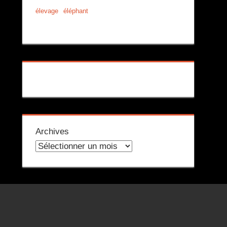
élevage
éléphant
Archives