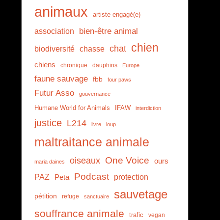
animaux
artiste engagé(e)
association
bien-être animal
chien
chat
biodiversité
chasse
chiens
chronique
dauphins
Europe
faune sauvage
fbb
four paws
Futur Asso
gouvernance
Humane World for Animals
IFAW
interdiction
justice
L214
livre
loup
maltraitance animale
One Voice
oiseaux
ours
maria daines
Podcast
PAZ
protection
Peta
sauvetage
pétition
refuge
sanctuaire
souffrance animale
trafic
vegan