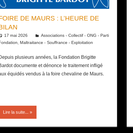
FOIRE DE MAURS : L’HEURE DE
BILAN
17 mai 2026
Daniel
Associations - Collectif - ONG - Parti
Fondation
,
Maltraitance - Souffrance - Exploitation
Depuis plusieurs années, la Fondation Brigitte
Bardot documente et dénonce le traitement infligé
aux équidés vendus à la foire chevaline de Maurs.
Lire la suite...