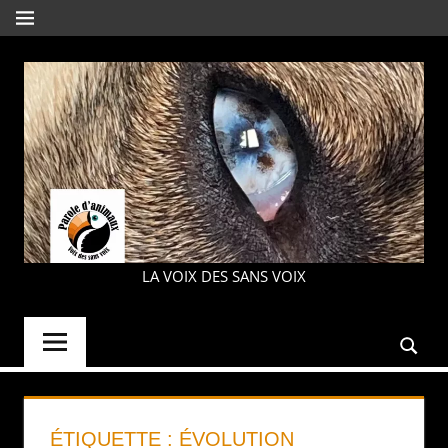
Aller
MENU
au
contenu
LA VOIX DES SANS VOIX
PAROLE
D'ANIMAUX
ÉTIQUETTE :
ÉVOLUTION