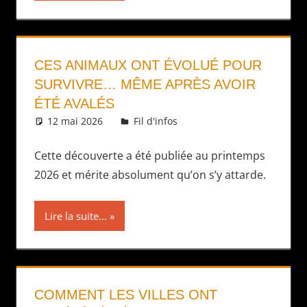
CES ANIMAUX ONT ÉVOLUÉ POUR
SURVIVRE… MÊME APRÈS AVOIR
ÉTÉ AVALÉS
12 mai 2026
Daniel
Fil d'infos
Cette découverte a été publiée au printemps
2026 et mérite absolument qu’on s’y attarde.
Lire la suite...
COMMENT LES VILLES ONT