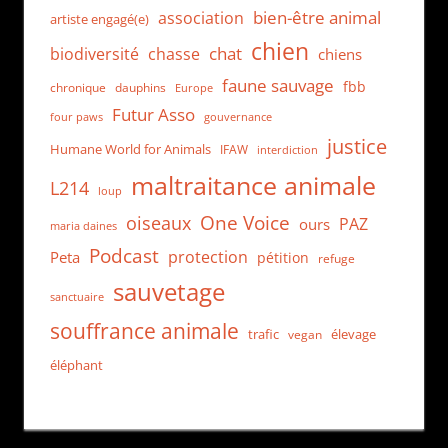
bien-être animal
association
artiste engagé(e)
chien
chat
biodiversité
chasse
chiens
faune sauvage
fbb
dauphins
chronique
Europe
Futur Asso
four paws
gouvernance
justice
Humane World for Animals
IFAW
interdiction
maltraitance animale
L214
loup
One Voice
oiseaux
PAZ
ours
maria daines
Podcast
protection
Peta
pétition
refuge
sauvetage
sanctuaire
souffrance animale
trafic
élevage
vegan
éléphant