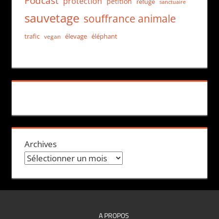
Podcast
protection
pétition
refuge
sanctuaire
sauvetage
souffrance animale
trafic
élevage
éléphant
vegan
Archives
A PROPOS