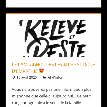
LE CAMPAGNOL DES CHAMPS EST DOUÉ
D’EMPATHIE
15 avril 2025
Daniel
Fil d'infos
Vous ne trouverez pas une information plus
mignonne que celle-ci aujourd’hui… Ce petit
rongeur agricole a le sens de la famille