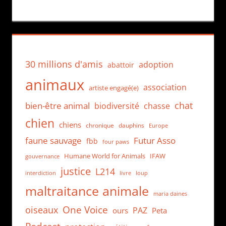
30 millions d'amis
adoption
abattoir
animaux
association
artiste engagé(e)
chat
bien-être animal
biodiversité
chasse
chien
chiens
chronique
dauphins
Europe
faune sauvage
Futur Asso
fbb
four paws
Humane World for Animals
IFAW
gouvernance
justice
L214
interdiction
loup
livre
maltraitance animale
maria daines
One Voice
oiseaux
PAZ
ours
Peta