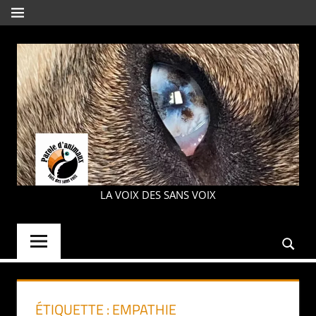
Aller
MENU
au
contenu
PAROLE
LA VOIX DES SANS VOIX
D'ANIMAUX
ÉTIQUETTE :
EMPATHIE