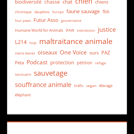
chien
chat
biodiversité
chasse
chiens
faune sauvage
fbb
dauphins
chronique
Europe
Futur Asso
four paws
gouvernance
justice
Humane World for Animals
IFAW
interdiction
maltraitance animale
L214
loup
One Voice
oiseaux
PAZ
ours
maria daines
Podcast
protection
Peta
pétition
refuge
sauvetage
sanctuaire
souffrance animale
trafic
élevage
vegan
éléphant