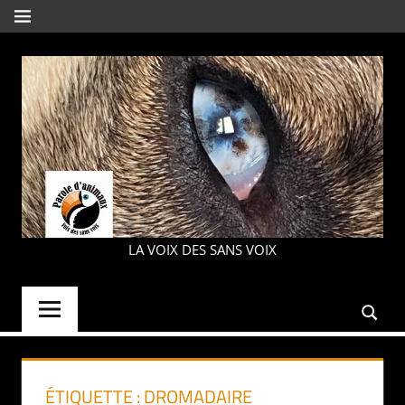
Aller
MENU
au
contenu
PAROLE
LA VOIX DES SANS VOIX
D'ANIMAUX
ÉTIQUETTE :
DROMADAIRE