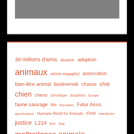
30 millions d'amis
adoption
abattoir
animaux
association
artiste engagé(e)
chat
bien-être animal
biodiversité
chasse
chien
chiens
chronique
dauphins
Europe
faune sauvage
Futur Asso
fbb
four paws
Humane World for Animals
IFAW
gouvernance
interdiction
justice
L214
livre
loup