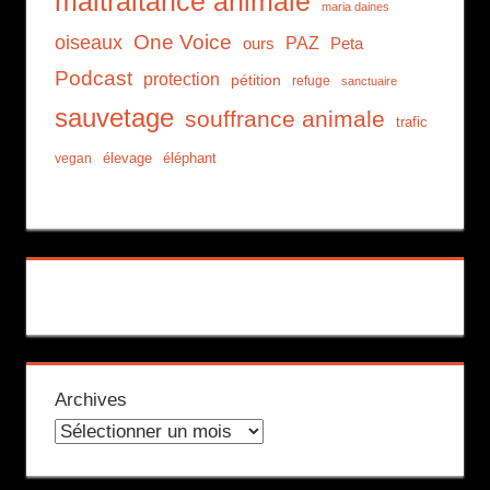
maltraitance animale
maria daines
One Voice
oiseaux
PAZ
ours
Peta
Podcast
protection
pétition
refuge
sanctuaire
sauvetage
souffrance animale
trafic
élevage
éléphant
vegan
Archives