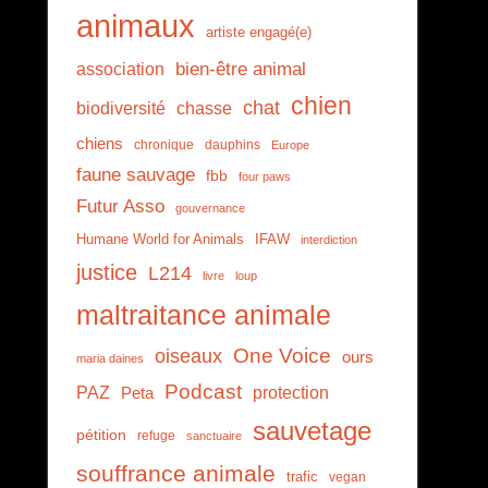
animaux
artiste engagé(e)
association
bien-être animal
chien
chat
biodiversité
chasse
chiens
chronique
dauphins
Europe
faune sauvage
fbb
four paws
Futur Asso
gouvernance
Humane World for Animals
IFAW
interdiction
justice
L214
livre
loup
maltraitance animale
One Voice
oiseaux
ours
maria daines
Podcast
PAZ
protection
Peta
sauvetage
pétition
refuge
sanctuaire
souffrance animale
trafic
vegan