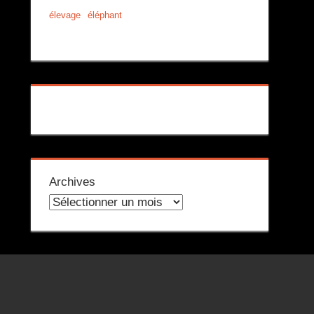
élevage
éléphant
Archives