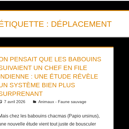
ÉTIQUETTE :
DÉPLACEMENT
ON PENSAIT QUE LES BABOUINS
SUIVAIENT UN CHEF EN FILE
INDIENNE : UNE ÉTUDE RÉVÈLE
UN SYSTÈME BIEN PLUS
SURPRENANT
7 avril 2026
Daniel
Animaux - Faune sauvage
Mais chez les babouins chacmas (Papio ursinus),
une nouvelle étude vient tout juste de bousculer