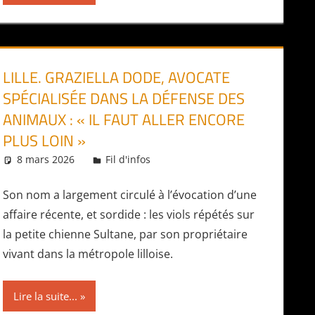
LILLE. GRAZIELLA DODE, AVOCATE
SPÉCIALISÉE DANS LA DÉFENSE DES
ANIMAUX : « IL FAUT ALLER ENCORE
PLUS LOIN »
8 mars 2026
Daniel
Fil d'infos
Son nom a largement circulé à l’évocation d’une
affaire récente, et sordide : les viols répétés sur
la petite chienne Sultane, par son propriétaire
vivant dans la métropole lilloise.
Lire la suite...