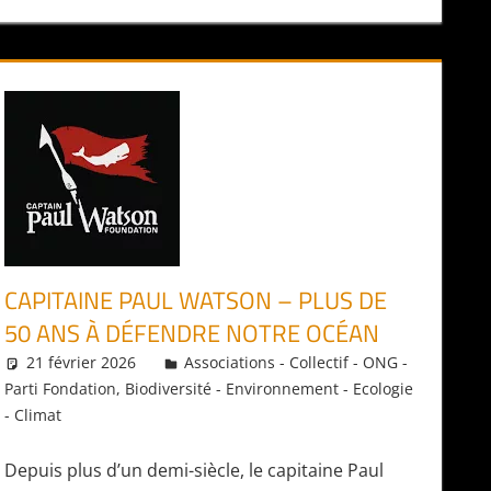
CAPITAINE PAUL WATSON – PLUS DE
50 ANS À DÉFENDRE NOTRE OCÉAN
21 février 2026
Daniel
Associations - Collectif - ONG -
Parti Fondation
,
Biodiversité - Environnement - Ecologie
- Climat
Depuis plus d’un demi-siècle, le capitaine Paul