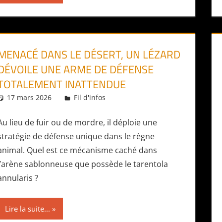
MENACÉ DANS LE DÉSERT, UN LÉZARD
DÉVOILE UNE ARME DE DÉFENSE
TOTALEMENT INATTENDUE
17 mars 2026
Daniel
Fil d'infos
Au lieu de fuir ou de mordre, il déploie une
stratégie de défense unique dans le règne
animal. Quel est ce mécanisme caché dans
l’arène sablonneuse que possède le tarentola
annularis ?
Lire la suite...