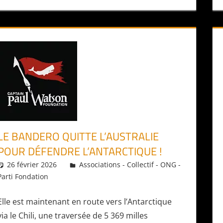
LE BANDERO QUITTE L’AUSTRALIE
POUR DÉFENDRE L’ANTARCTIQUE !
26 février 2026
Daniel
Associations - Collectif - ONG -
Parti Fondation
Elle est maintenant en route vers l’Antarctique
via le Chili, une traversée de 5 369 milles