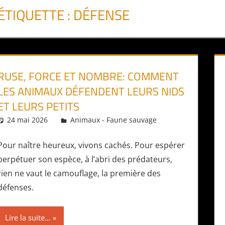
ÉTIQUETTE :
DÉFENSE
RUSE, FORCE ET NOMBRE: COMMENT
LES ANIMAUX DÉFENDENT LEURS NIDS
ET LEURS PETITS
24 mai 2026
Daniel
Animaux - Faune sauvage
Pour naître heureux, vivons cachés. Pour espérer
perpétuer son espèce, à l’abri des prédateurs,
rien ne vaut le camouflage, la première des
défenses.
Lire la suite...