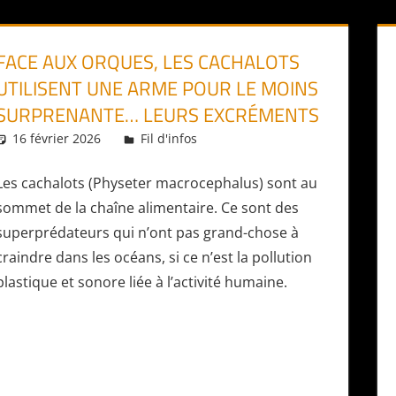
FACE AUX ORQUES, LES CACHALOTS
UTILISENT UNE ARME POUR LE MOINS
SURPRENANTE… LEURS EXCRÉMENTS
16 février 2026
Daniel
Fil d'infos
Les cachalots (Physeter macrocephalus) sont au
sommet de la chaîne alimentaire. Ce sont des
superprédateurs qui n’ont pas grand-chose à
craindre dans les océans, si ce n’est la pollution
plastique et sonore liée à l’activité humaine.