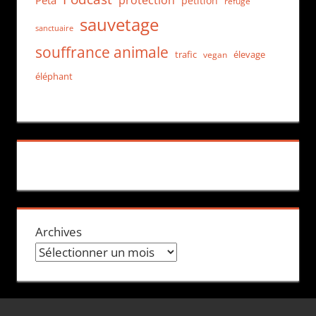
Peta
pétition
refuge
sauvetage
sanctuaire
souffrance animale
trafic
élevage
vegan
éléphant
Archives