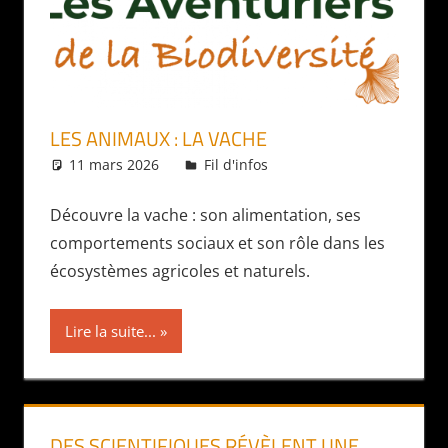
LES ANIMAUX : LA VACHE
11 mars 2026
Daniel
Fil d'infos
Découvre la vache : son alimentation, ses
comportements sociaux et son rôle dans les
écosystèmes agricoles et naturels.
Lire la suite...
DES SCIENTIFIQUES RÉVÈLENT UNE