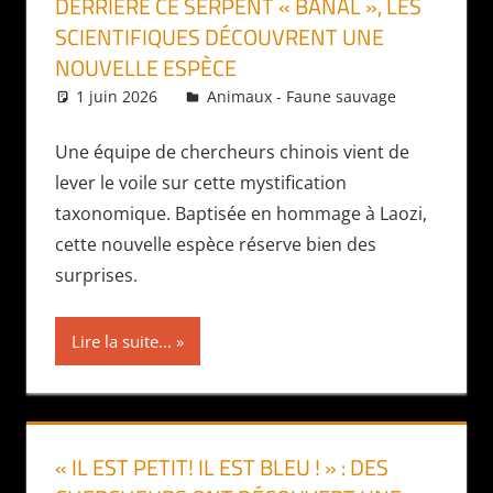
DERRIÈRE CE SERPENT « BANAL », LES
SCIENTIFIQUES DÉCOUVRENT UNE
NOUVELLE ESPÈCE
1 juin 2026
Daniel
Animaux - Faune sauvage
Une équipe de chercheurs chinois vient de
lever le voile sur cette mystification
taxonomique. Baptisée en hommage à Laozi,
cette nouvelle espèce réserve bien des
surprises.
Lire la suite...
« IL EST PETIT! IL EST BLEU ! » : DES