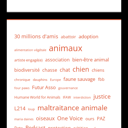
30 millions d'amis
adoption
abattoir
animaux
alimentation végétale
bien-être animal
association
artiste engagé(e)
chien
chat
biodiversité
chasse
chiens
faune sauvage
fbb
dauphins
chronique
Europe
Futur Asso
four paws
gouvernance
justice
Humane World for Animals
IFAW
interdiction
maltraitance animale
L214
loup
One Voice
oiseaux
PAZ
ours
maria daines
Podcast
protection