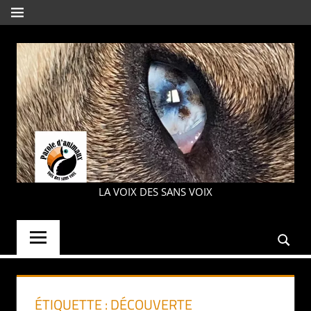
Aller
MENU
au
contenu
PAROLE
LA VOIX DES SANS VOIX
D'ANIMAUX
ÉTIQUETTE :
DÉCOUVERTE