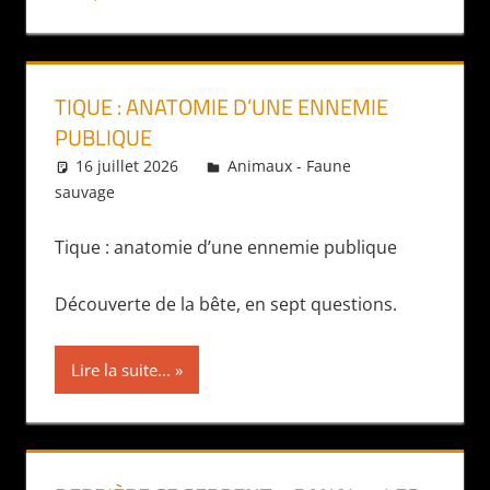
TIQUE : ANATOMIE D’UNE ENNEMIE
PUBLIQUE
16 juillet 2026
Daniel
Animaux - Faune
sauvage
Tique : anatomie d’une ennemie publique
Découverte de la bête, en sept questions.
Lire la suite...