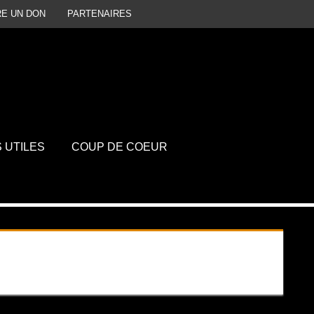
RE UN DON
PARTENAIRES
P
D
S UTILES
COUP DE COEUR