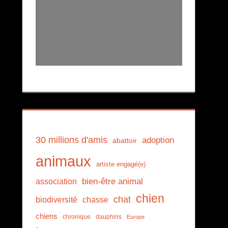
30 millions d'amis
adoption
abattoir
animaux
artiste engagé(e)
association
bien-être animal
chien
chat
biodiversité
chasse
chiens
chronique
dauphins
Europe