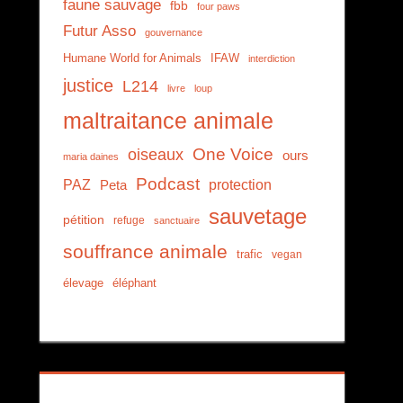
faune sauvage
fbb
four paws
Futur Asso
gouvernance
Humane World for Animals
IFAW
interdiction
justice
L214
livre
loup
maltraitance animale
One Voice
oiseaux
ours
maria daines
Podcast
PAZ
protection
Peta
sauvetage
pétition
refuge
sanctuaire
souffrance animale
trafic
vegan
élevage
éléphant