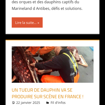
des orques et des dauphins captifs du
Marineland d Antibes, défis et solutions.
Lire la suite...
UN TUEUR DE DAUPHIN VA SE
PRODUIRE SUR SCÈNE EN FRANCE !
22 janvier 2025
Daniel
Fil d'infos