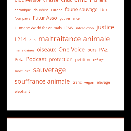
biodiversité
chasse
chiens
faune sauvage
fbb
dauphins
chronique
Europe
Futur Asso
four paws
gouvernance
justice
Humane World for Animals
IFAW
interdiction
maltraitance animale
L214
loup
One Voice
oiseaux
PAZ
ours
maria daines
Podcast
protection
Peta
pétition
refuge
sauvetage
sanctuaire
souffrance animale
trafic
élevage
vegan
éléphant