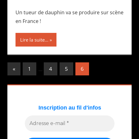
Un tueur de dauphin va se produire sur scène
en France !
Lire la suite...
Pagination
Publications
«
1
…
4
5
6
précédentes
des
publications