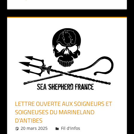
LETTRE OUVERTE AUX SOIGNEURS ET
SOIGNEUSES DU MARINELAND
D’ANTIBES
20 mars 2025
Daniel
Fil d'infos